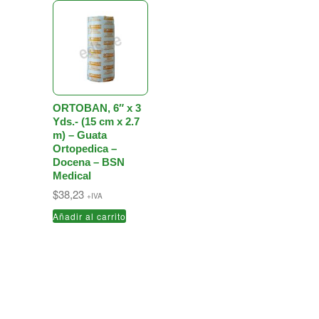
ORTOBAN‚ 6″ x 3
Yds.- (15 cm x 2.7
m) – Guata
Ortopedica –
Docena – BSN
Medical
$
38,23
+IVA
Añadir al carrito