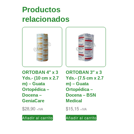
Productos
relacionados
ORTOBAN 4″ x 3
ORTOBAN 3″ x 3
Yds.- (10 cm x 2.7
Yds.- (7.5 cm x 2.7
m) – Guata
m) – Guata
Ortopédica –
Ortopédica –
Docena –
Docena – BSN
GeniaCare
Medical
$
28,90
$
15,15
+IVA
+IVA
Añadir al carrito
Añadir al carrito