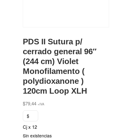
PDS II Sutura p/
cerrado general 96″
(244 cm) Violet
Monofilamento (
polydioxanone )
120cm Loop XLH
$
79,44
+IVA
$
Cj x 12
Sin existencias