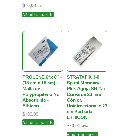
$
70,00
+IVA
Añadir al carrito
PROLENE 6″x 6″ –
STRATAFIX 3-0
(15 cm x 15 cm) –
Spiral Monocryl
Malla de
Plus Aguja SH ½c
Polypropileno No
Curva de 26 mm
Absorbible –
Cónica
Ethicon
Unidireccional x 23
cm Barbada –
$
100,00
ETHICON
Añadir al carrito
$
70,00
+IVA
Añadir al carrito