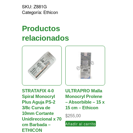
SKU:
Z881G
Categoría:
Ethicon
Productos
relacionados
STRATAFIX 4-0
ULTRAPRO Malla
Spiral Monocryl
Monocryl Prolene
Plus Aguja PS-2
– Absorbible – 15 x
3/8c Curva de
15 cm – Ethicon
10mm Cortante
$
255,00
Unidireccional x 70
Añadir al carrito
cm Barbada –
ETHICON