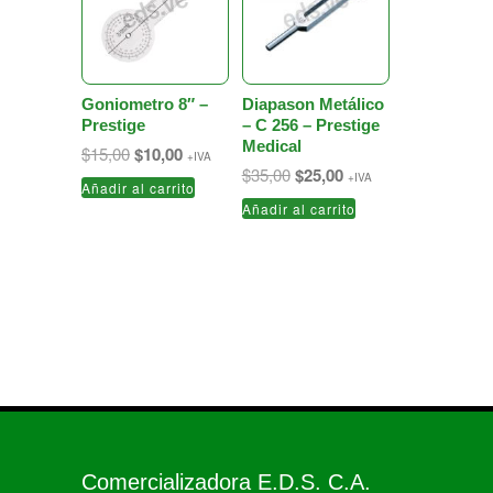
Goniometro 8″ –
Diapason Metálico
Prestige
– C 256 – Prestige
Medical
El
El
$
15,00
$
10,00
+IVA
precio
precio
El
El
$
35,00
$
25,00
+IVA
Añadir al carrito
original
actual
precio
precio
Añadir al carrito
era:
es:
original
actual
$15,00.
$10,00.
era:
es:
$35,00.
$25,00.
Comercializadora E.D.S. C.A.