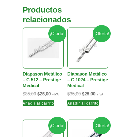
Productos
relacionados
¡Oferta!
¡Oferta!
Diapason Metálico
Diapason Metálico
– C 512 – Prestige
– C 1024 – Prestige
Medical
Medical
El
El
El
El
$
35,00
$
25,00
$
35,00
$
25,00
+IVA
+IVA
precio
precio
precio
precio
Añadir al carrito
Añadir al carrito
original
actual
original
actual
era:
es:
era:
es:
$35,00.
$25,00.
$35,00.
$25,00.
¡Oferta!
¡Oferta!