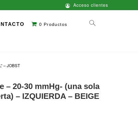
Acceso clientes
ONTACTO
0 Productos
“L” – JOBST
le – 20-30 mmHg- (una sola
erta) – IZQUIERDA – BEIGE