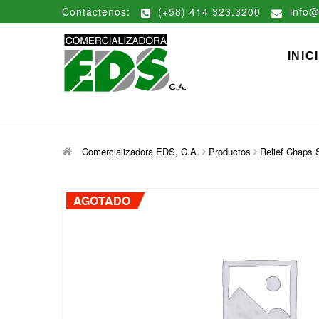
Saltar
Contáctenos:
(+58) 414 323.3200
info@
al
contenido
Comerciali
DISTRIBUCIÓN DE MATERIAL
INIC
Comercializadora EDS, C.A.
Productos
Relief Chaps 
AGOTADO