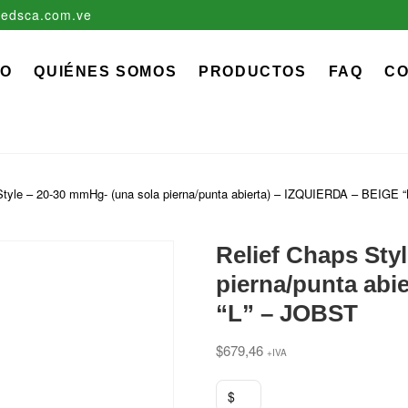
edsca.com.ve
zadora EDS, C.A.
 MÉDICO QUIRÚRGICO DESCARTABLE
IO
QUIÉNES SOMOS
PRODUCTOS
FAQ
C
Style – 20-30 mmHg- (una sola pierna/punta abierta) – IZQUIERDA – BEIGE 
Relief Chaps Sty
pierna/punta abi
“L” – JOBST
$
679,46
+IVA
$