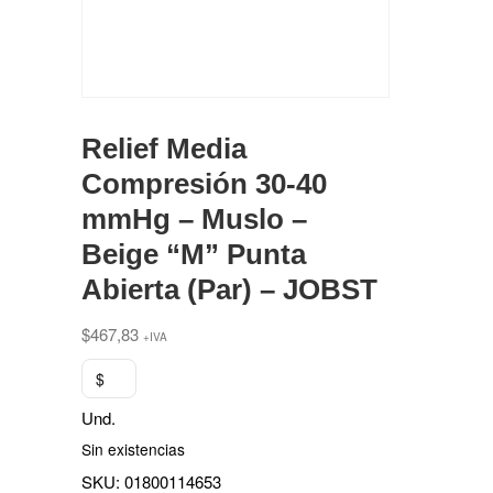
Relief Media
Compresión 30-40
mmHg – Muslo –
Beige “M” Punta
Abierta (Par) – JOBST
$
467,83
+IVA
$
Und.
Sin existencias
SKU:
01800114653