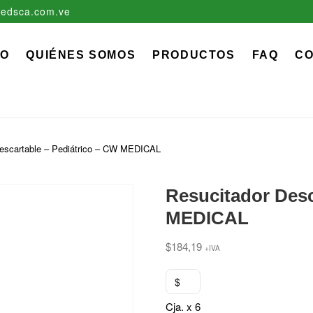
edsca.com.ve
zadora EDS, C.A.
 MÉDICO QUIRÚRGICO DESCARTABLE
IO
QUIÉNES SOMOS
PRODUCTOS
FAQ
C
Descartable – Pediátrico – CW MEDICAL
Resucitador Desc
MEDICAL
$
184,19
+IVA
$
Cja. x 6