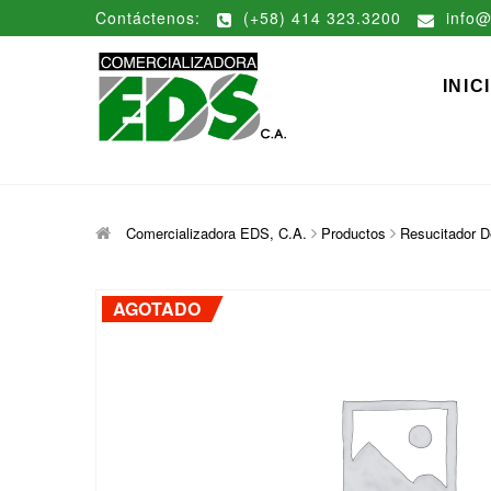
Saltar
Contáctenos:
(+58) 414 323.3200
info@
al
contenido
Comerciali
DISTRIBUCIÓN DE MATERIAL
INIC
Comercializadora EDS, C.A.
Productos
Resucitador 
AGOTADO