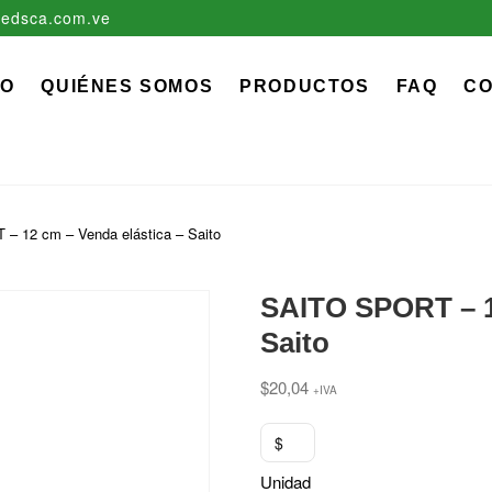
edsca.com.ve
zadora EDS, C.A.
 MÉDICO QUIRÚRGICO DESCARTABLE
IO
QUIÉNES SOMOS
PRODUCTOS
FAQ
C
– 12 cm – Venda elástica – Saito
SAITO SPORT – 12
Saito
$
20,04
+IVA
$
Unidad