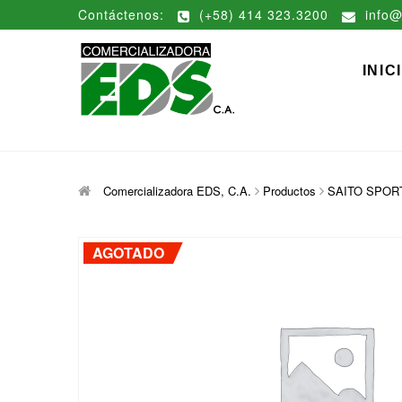
Saltar
Contáctenos:
(+58) 414 323.3200
info@
al
contenido
Comerciali
DISTRIBUCIÓN DE MATERIAL
INIC
Comercializadora EDS, C.A.
Productos
SAITO SPORT 
AGOTADO