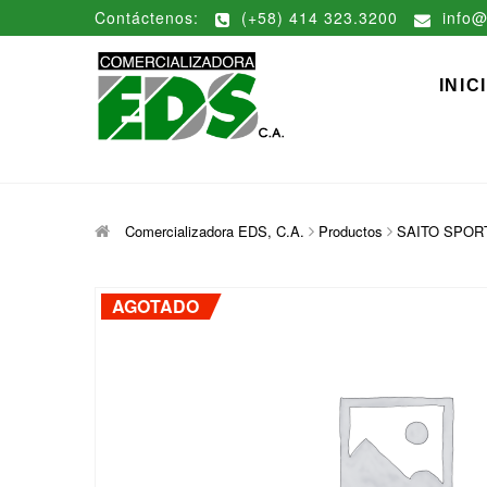
Saltar
Contáctenos:
(+58) 414 323.3200
info@
al
contenido
Comerciali
DISTRIBUCIÓN DE MATERIAL
INIC
Comercializadora EDS, C.A.
Productos
SAITO SPORT 
AGOTADO