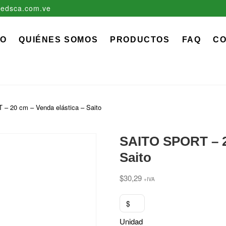
edsca.com.ve
zadora EDS, C.A.
 MÉDICO QUIRÚRGICO DESCARTABLE
IO
QUIÉNES SOMOS
PRODUCTOS
FAQ
C
– 20 cm – Venda elástica – Saito
SAITO SPORT – 20
Saito
$
30,29
+IVA
$
Unidad