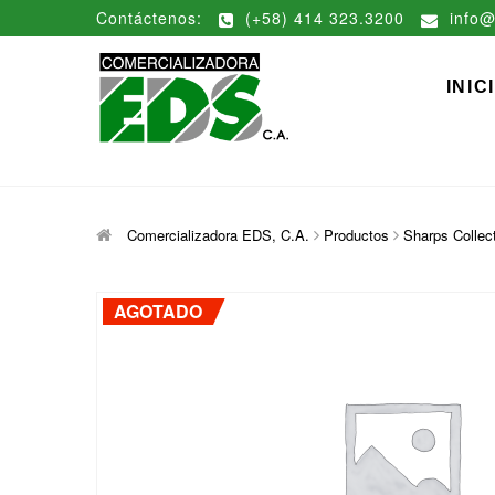
Saltar
Contáctenos:
(+58) 414 323.3200
info@
al
contenido
Comerciali
DISTRIBUCIÓN DE MATERIAL
INIC
Comercializadora EDS, C.A.
Productos
Sharps Collect
AGOTADO