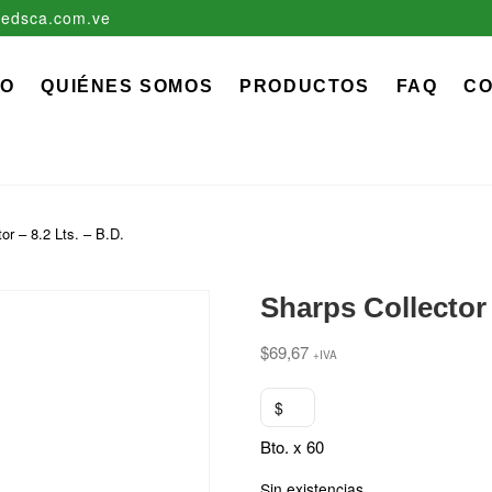
edsca.com.ve
zadora EDS, C.A.
 MÉDICO QUIRÚRGICO DESCARTABLE
IO
QUIÉNES SOMOS
PRODUCTOS
FAQ
C
or – 8.2 Lts. – B.D.
Sharps Collector 
$
69,67
+IVA
$
Bto. x 60
Sin existencias