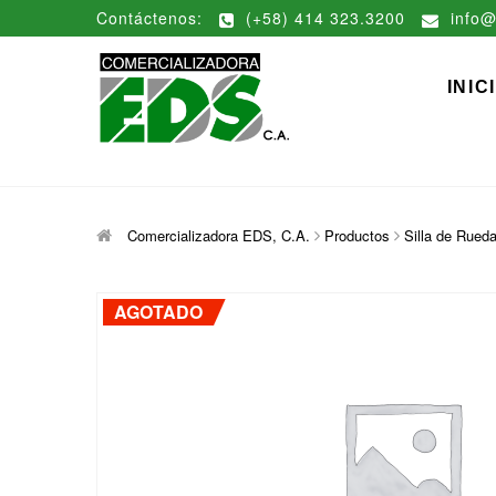
Saltar
Contáctenos:
(+58) 414 323.3200
info@
al
contenido
Comerciali
DISTRIBUCIÓN DE MATERIAL
INIC
Comercializadora EDS, C.A.
Productos
Silla de Rued
AGOTADO