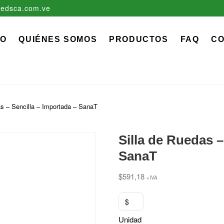
edsca.com.ve
zadora EDS, C.A.
 MÉDICO QUIRÚRGICO DESCARTABLE
IO
QUIÉNES SOMOS
PRODUCTOS
FAQ
C
as – Sencilla – Importada – SanaT
Silla de Ruedas –
SanaT
$
591,18
+IVA
$
Unidad