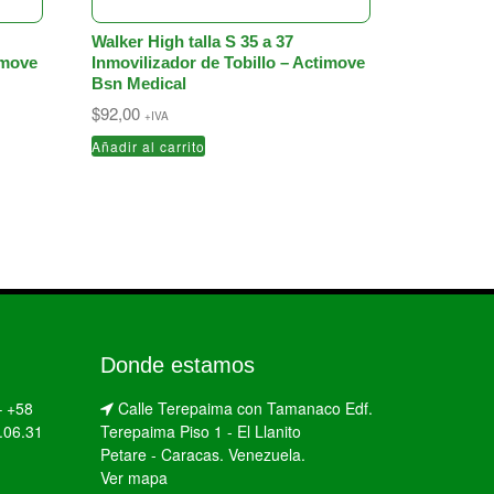
Walker High talla S 35 a 37
imove
Inmovilizador de Tobillo – Actimove
Bsn Medical
$
92,00
+IVA
Añadir al carrito
Donde estamos
–
+58
Calle Terepaima con Tamanaco Edf.
.06.31
Terepaima Piso 1 - El Llanito
Petare - Caracas. Venezuela.
Ver mapa