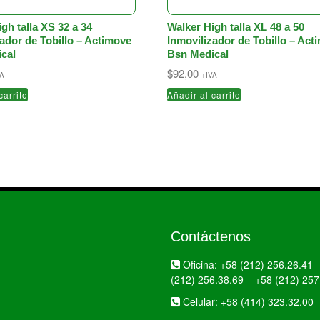
gh talla XS 32 a 34
Walker High talla XL 48 a 50
zador de Tobillo – Actimove
Inmovilizador de Tobillo – Act
cal
Bsn Medical
$
92,00
VA
+IVA
carrito
Añadir al carrito
Contáctenos
Oficina:
+58 (212) 256.26.41
(212) 256.38.69
–
+58 (212) 257
Celular:
+58 (414) 323.32.00