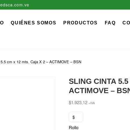
edsca.com.ve
zadora EDS, C.A.
 MÉDICO QUIRÚRGICO DESCARTABLE
IO
QUIÉNES SOMOS
PRODUCTOS
FAQ
C
5.5 cm x 12 mts. Caja X 2 – ACTIMOVE – BSN
SLING CINTA 5.5 
ACTIMOVE – BS
$
1.923,12
+IVA
$
Rollo