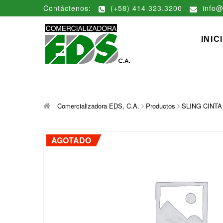
Saltar
Contáctenos:
(+58) 414 323.3200
info@
al
contenido
Comerciali
DISTRIBUCIÓN DE MATERIAL
INIC
Comercializadora EDS, C.A.
Productos
SLING CINTA 
AGOTADO