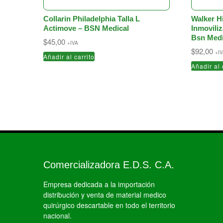
Collarin Philadelphia Talla L
Walker Hi
Actimove – BSN Medical
Inmovili
Bsn Medi
$
45,00
+IVA
$
92,00
+I
Añadir al carrito
Añadir al 
Comercializadora E.D.S. C.A.
Empresa dedicada a la importación
distribución y venta de material medico
quirúrgico descartable en todo el territorio
nacional.