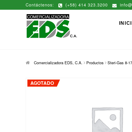
Saltar
Contáctenos:
(+58) 414 323.3200
info@
al
contenido
Comerciali
DISTRIBUCIÓN DE MATERIAL
INIC
Comercializadora EDS, C.A.
Productos
Steri-Gas 8-1
AGOTADO