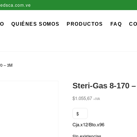
edsca.com.ve
zadora EDS, C.A.
 MÉDICO QUIRÚRGICO DESCARTABLE
IO
QUIÉNES SOMOS
PRODUCTOS
FAQ
C
70 – 3M
Steri-Gas 8-170 
$
1.055,67
+IVA
$
Cja.x12/Bto.x96
Sin existencias