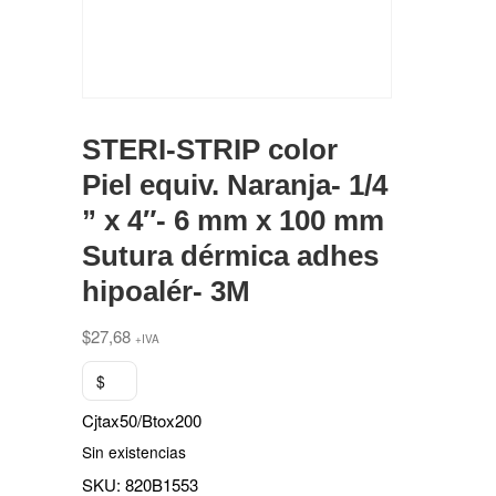
STERI-STRIP color
Piel equiv. Naranja- 1/4
” x 4″- 6 mm x 100 mm
Sutura dérmica adhes
hipoalér- 3M
$
27,68
+IVA
$
Cjtax50/Btox200
Sin existencias
SKU:
820B1553