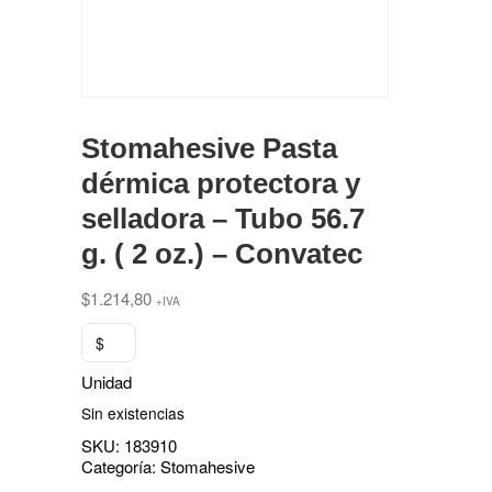
Stomahesive Pasta
dérmica protectora y
selladora – Tubo 56.7
g. ( 2 oz.) – Convatec
$
1.214,80
+IVA
$
Unidad
Sin existencias
SKU:
183910
Categoría:
Stomahesive