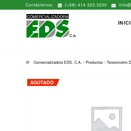
Saltar
Contáctenos:
(+58) 414 323.3200
info@
al
contenido
Comerciali
DISTRIBUCIÓN DE MATERIAL
INIC
Comercializadora EDS, C.A.
Productos
Tensiometro D
AGOTADO