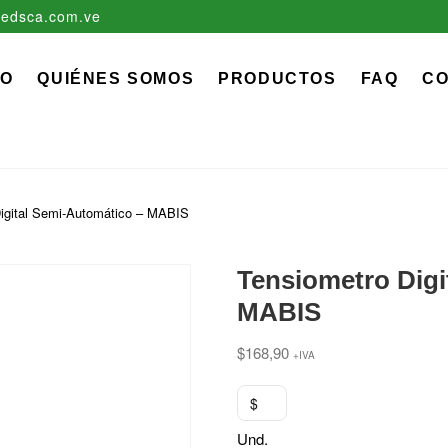
edsca.com.ve
zadora EDS, C.A.
 MÉDICO QUIRÚRGICO DESCARTABLE
IO
QUIÉNES SOMOS
PRODUCTOS
FAQ
C
igital Semi-Automático – MABIS
Tensiometro Digi
MABIS
$
168,90
+IVA
$
Und.