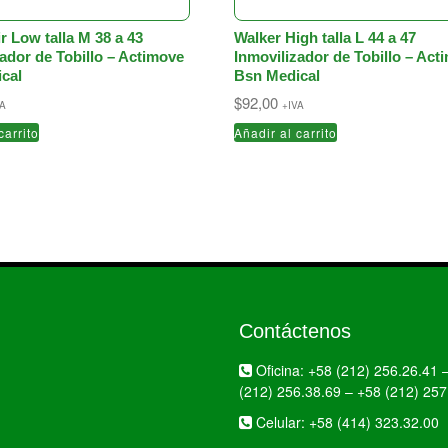
r Low talla M 38 a 43
Walker High talla L 44 a 47
zador de Tobillo – Actimove
Inmovilizador de Tobillo – Act
cal
Bsn Medical
$
92,00
VA
+IVA
carrito
Añadir al carrito
Contáctenos
Oficina:
+58 (212) 256.26.41
(212) 256.38.69
–
+58 (212) 257
Celular:
+58 (414) 323.32.00