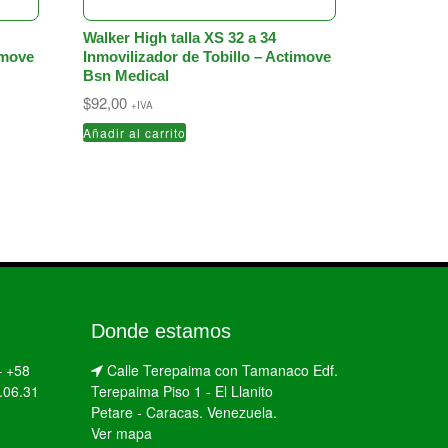
Walker High talla XS 32 a 34
imove
Inmovilizador de Tobillo – Actimove
Bsn Medical
$
92,00
+IVA
Añadir al carrito
Donde estamos
–
+58
Calle Terepaima con Tamanaco Edf.
.06.31
Terepaima Piso 1 - El Llanito
Petare - Caracas. Venezuela.
Ver mapa