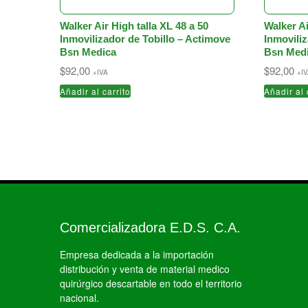
Walker Air High talla XL 48 a 50
Walker Ai
Inmovilizador de Tobillo – Actimove
Inmovili
Bsn Medica
Bsn Medi
$
92,00
$
92,00
+IVA
+I
Añadir al carrito
Añadir al 
Comercializadora E.D.S. C.A.
Empresa dedicada a la importación
distribución y venta de material medico
quirúrgico descartable en todo el territorio
nacional.