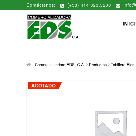
Saltar
Contáctenos:
(+58) 414 323.3200
info@
al
contenido
Comerciali
DISTRIBUCIÓN DE MATERIAL
INIC
Comercializadora EDS, C.A.
Productos
Tobillera Ela
AGOTADO