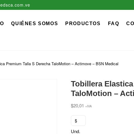
edsca.com.ve
zadora EDS, C.A.
 MÉDICO QUIRÚRGICO DESCARTABLE
IO
QUIÉNES SOMOS
PRODUCTOS
FAQ
C
stica Premium Talla S Derecha TaloMotion – Actimove – BSN Medical
Tobillera Elastic
TaloMotion – Ac
$
20,01
+IVA
$
Und.