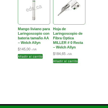
Mango liviano para
Hoja de
Laringoscopio con
Laringoscopio de
bateria tamaño AA
Fibra Optica
– Welch Allyn
MILLER # 0 Recta
– Welch Allyn
$
145,00
+IVA
$
184,65
+IVA
Añadir al carrito
Añadir al carrito