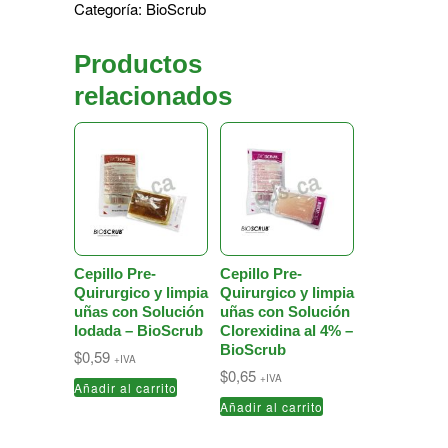
Categoría:
BioScrub
Productos
relacionados
Cepillo Pre-
Cepillo Pre-
Quirurgico y limpia
Quirurgico y limpia
uñas con Solución
uñas con Solución
Iodada – BioScrub
Clorexidina al 4% –
BioScrub
$
0,59
+IVA
$
0,65
+IVA
Añadir al carrito
Añadir al carrito