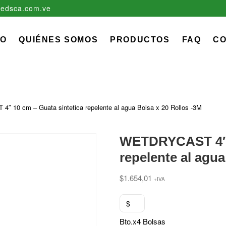
edsca.com.ve
zadora EDS, C.A.
 MÉDICO QUIRÚRGICO DESCARTABLE
IO
QUIÉNES SOMOS
PRODUCTOS
FAQ
C
 10 cm – Guata sintetica repelente al agua Bolsa x 20 Rollos -3M
WETDRYCAST 4″ 1
repelente al agua
$
1.654,01
+IVA
$
Bto.x4 Bolsas