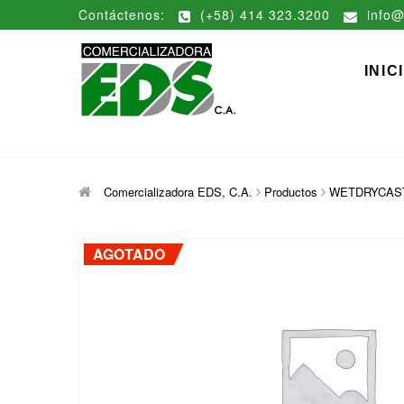
Saltar
Contáctenos:
(+58) 414 323.3200
info@
al
contenido
Comerciali
DISTRIBUCIÓN DE MATERIAL
INIC
Comercializadora EDS, C.A.
Productos
WETDRYCAST 4″
AGOTADO