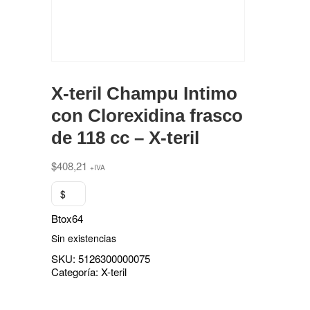
X-teril Champu Intimo
con Clorexidina frasco
de 118 cc – X-teril
$
408,21
+IVA
$
Btox64
Sin existencias
SKU:
5126300000075
Categoría:
X-teril